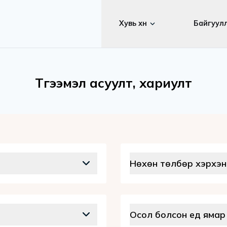
тэй
Хувь хүн
Түгээмэл асуулт, хариу
Нөхөн төлб