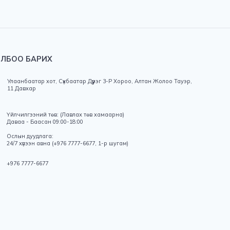
ХОЛБОО БАРИХ
Улаанбаатар хот, Сүхбаатар Дүүрэг 3-Р Хороо, Алтан Ж
11 Давхар
Үйлчилгээний төв: (Лавлах төв хамаарна)
Даваа - Баасан 09:00-18:00
Ослын дуудлага: