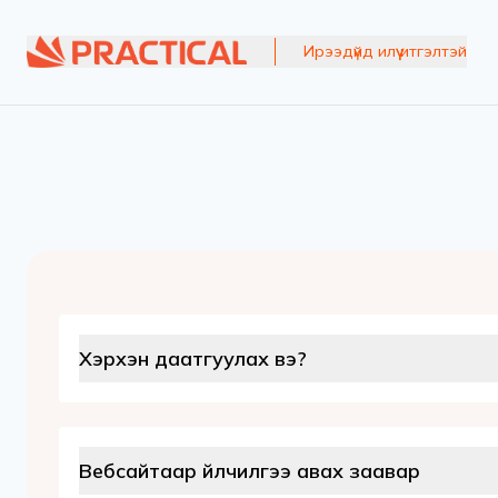
Ирээдүйд илүү итгэл
Хэрхэн даатгуулах вэ?