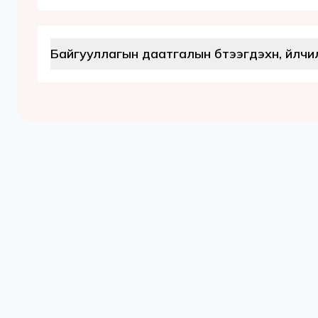
Вебсайтаар үйлчилгээ авах заавар
Байгууллагын даатгалын бүтээгдэхүүн, 