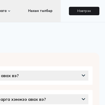
Байгууллага
Нөхөн төлбөр
лт
өр хэрхэн авах вэ?