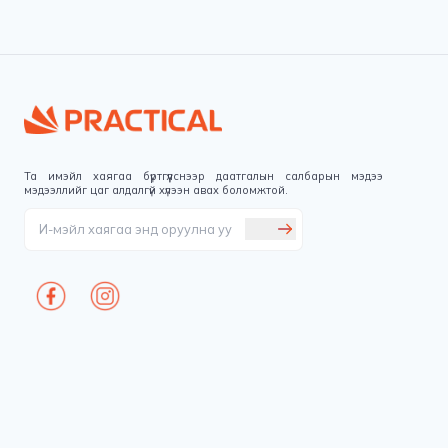
Та имэйл хаягаа бүртгүүлснээр даатгалын салбарын мэдээ
мэдээллийг цаг алдалгүй хүлээн авах боломжтой.